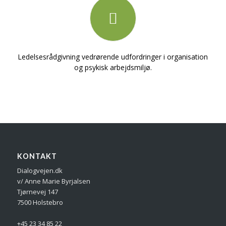
Ledelsesrådgivning vedrørende udfordringer i organisation
og psykisk arbejdsmiljø.
KONTAKT
Dialogvejen.dk
v/ Anne Marie Byrjalsen
Tjørnevej 147
7500 Holstebro
+45 23 34 85 22