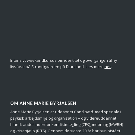
Intensivt weekendkursus om identitet og overgangen til ny
livsfase på Strandgaarden på Djursland. Læs mere
her
.
OM ANNE MARIE BYRJALSEN
Anne Marie Byrjalsen er uddannet Cand.pæd. med speciale i
psykisk arbejdsmiljø og organisation – og videreuddannet
blandt andet indenfor konfliktmægling (CFK), mobning (IAWBH)
og krisehjælp (RITS). Gennem de sidste 20 år har hun bistået