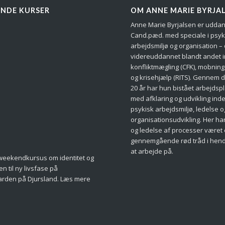
NDE KURSER
OM ANNE MARIE BYRJA
Anne Marie Byrjalsen er udda
Cand.pæd. med speciale i psyk
arbejdsmiljø og organisation –
videreuddannet blandt andet 
konfliktmægling (CFK), mobning
og krisehjælp (RITS). Gennem d
20 år har hun bistået arbejdsp
med afklaring og udvikling ind
psykisk arbejdsmiljø, ledelse o
organisationsudvikling. Her ha
og ledelse af processer været
gennemgående rød tråd i hen
at arbejde på.
 weekendkursus om identitet og
 til ny livsfase på
rden på Djursland. Læs mere