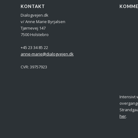
KONTAKT
KOMME
Dialogvejen.dk
v/ Anne Marie Byrjalsen
Tjørnevej 147
7500 Holstebro
+45 23 34 85 22
anne-marie@dialogvejen.dk
CVR: 39757923
Intensivt
overgangen
Strandgaa
her
.