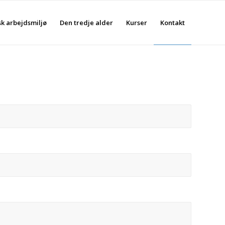
sk arbejdsmiljø
Den tredje alder
Kurser
Kontakt