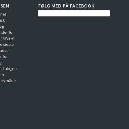
LSEN
FØLG MED PÅ FACEBOOK
nnet
isk
 og
indenfor
 (IAWBH)
e sidste
ladser
enfor
g
r dialogen
 en
des måde