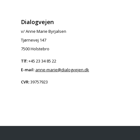
Dialogvejen
v/ Anne Marie Byrjalsen
Tjørnevej 147
7500 Holstebro
Tlf:
+45 23 34 85 22
E-mail:
anne-marie@dialogvejen.dk
CVR:
39757923